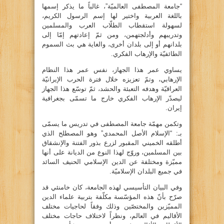
“جامعة المصطفى العالميّة”، غالباً ما يذكر إسمها
باللغة العربية واختير لها إسم الرسول الكريم،
لسهولة استقطاب الطلّاب العرب والمسلمين
وتدريبهم وأدلجتهمن، ومن ثمّ إعادتهم إمّا إلى
بلدانهم أو إلى بلدان أخرى، والغاية هي بث السموم
الطائفيّة والإرهاب الفكري.
يساوي عمر هذا الجهاز، نفس عمر هذا النظام
الإرهابي، وتمّ تعزيزه خلال فترة الحرب الإيرانيّة
العراقيّة وهدفه التعبئة والحشد، ثمّ توسّع هذا الجهاز
ليصدّر الإرهاب الفكري خارج ما تسمّى بجغرافية
إيران.
وتكمن مهمّة جامعة المصطفى في تدريس ما يسمّى
بـ: “الإسلام الأصل المحمدي” وهو المصطلح الذي
أطلقه الخميني المقبور لزرع بذور الفتنة والإنشقاق
بين المسلمين، وروّج لهذا النوع من الديانة على أنها
مميّزة ومختلفة عن الدين الإسلامي الحنيف السائد
في جميع البلدان الإسلاميّة.
وفي البيان التأسيسي لهذه الجامعة، كان خامنئي قد
صرّح بأنّ هذه المؤسّسة مكلّفة بتربية علماء الدين
المميّزين والمختصّين وذلك وفقاً لحاجيات مختلف
الأقاليم في العالم، ونظراً لاختلاف حاجات مختلف