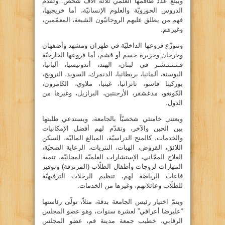
ويبلغ عدد طاقمها العلمي ثلاثة آلاف شخص. وتقدّم
الدروس الحوزويّة والعلوم الإنسانيّة، أما خريجيها،
فهم من يطلق عليهم الروحانيّون الشيعة، المعمّمين،
وغيرهم.
وتتوزّع فروعها الداخليّة في طهران ومشهد وأصفهان
وجرجان وجزيرة جسم أو قشم، أما فروعها الخارجيّة
فـتـنـتـشـر في لبنان، الهند، أندونيسيا، ألبانيا،
البوسنة، ألمانيا، بريطانيا، الدنمرك، السويد، النرويج،
بوركينا فاسو، تانزانيا، غينيا، ملاوي، الكامرون،
الكونغو، مدغشقر، الأرجنتين، البرازيل، وغيرها من
الدول.
ويعتني خامنئي شخصيّاً بالجامعة، ويستدعي طلبتها
بين الحين والآخر، وتقدّم لهم أفضل الإمكانيات
والخدمات، كالمنح الدراسيّة، المبالغ الماليّة، السكن
اللائق، القروض، الهبات، النثريات، الرعاية الصحيّة،
العلاج المجّاني، الإستشارات العلميّة المجانيّة، تنمية
المهارات لزوجات وأطفال الطلّاب (المرتزقة) وتوفير
قاعات الرياضة لهم، تنظيم الرحلات الترفيهيّة
للطلّاب وعائلاتهم، وغيرها من الخدمات.
ويتمّ اختيار رئيس الجامعة بدقة، مثلاً، تولّى رئاستها
“عليرضا أعرافي” لعشرة سنوات، وهو عضو المجلس
الرقابي، خطيب جمعة مدينة قم، عضو المجلس