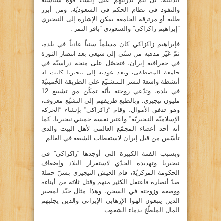
الدينيّة، بل يتمّ تدريبهم على إنشاء قوّة سياسيّة
والنفوذ في نظام الحكم في السعوديّة، ومن أبرز
طلبة أو مرتزقة الجامعة يمكن الإشارة إلى النيجيري
“إبراهيم زاكزاكي” والسعودي “باقر النمر”.
فإبراهيم زاكزاكي كان مسلماً سنياً عادياً في بلده،
ثمّ غيّر مذهبه من سنّي إلى شيعي بعد انتصار الثورة
في جغرافية إيران، فتحصّل على منحة دراسيّة في
جامعة المصطفى، وبعد عودته إلى نيجيريا كانت له
أنشطة واسعة لنشر الـتـشـيّع على الطريقة الخُمينيّة
في بلده، وتدّعي زوجته بأنّه تمكّن من تشييع 12
مليون نيجيري. وبالطبع طريقهم إلى التشيّع معروف،
وهو تدفق الأموال، وقام “زاكزاكي” بإنشاء “الحركة
الإسلاميّة النيجيريّة” واعتبر نفسه خميني نيجيريا، كما
أنه أحد أعضاء المجمّع العالمي لأهل البيت والذي
تأسّس من قبل إيران لاستقطاب الشيعة في العالم.
وبسبب الفتنة الكبيرة التي أوجدها “زاكزاكي” في
نيجيريا وتهديده الجدّي لاستقرار البلاد وإضعاف
الحكومة المركزيّة، قام الجيش النيجيري بشنّ حملة
ضدّ أنصاره فاعتقل الكثير منهم وقتل ثلاثة من أبناءه
ووضعه وزوجته في السجن، وهذا مثال جيّد لمصير
الذين يتبعون الهوا الإرهابي الإيراني والذين يجلبهم
المال الملطّخ بدماء الشعوب.