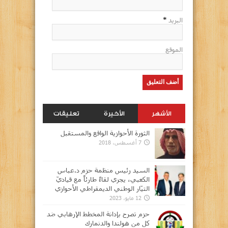
البريد
*
الموقع
الأشهر
الأخيرة
تعليقات
الثورة الأحوازية الواقع والمستقبل
7 أغسطس، 2018
السيد رئيس منظمة حزم د.عباس
الكعبي، يجري لقاءً طارئاً مع قياديّ
التيّار الوطني الديمقراطي الأحوازي
12 مايو، 2023
حزم تصرح بإدانة المخطط الإرهابي ضد
كل من هولندا والدنمارك