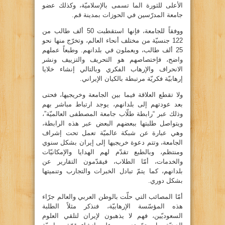
الأعلى للثورة الما تسمى بالإسلاميّة، وكذلك عضو
جامعة المدرّسين في الحوزات بمدينة قم.
ووفقاً للجامعة، فإنها استقطبت 50 ألف طالب من
122 جنسيّة من مختلف أنحاء العالم، وتخرّج منها نحو
25 ألف طالب، ويعملون في بلدانهم. وطبعاً عملهم
واضح، فإختصاصهم هو التحريف والتزييف ونشر
الانحراف والإرهاب الفكري وبالتالي إنشاء خلايا
إرهابيّة فكريّة مرتبطة بالكيان الإيراني.
ولا تقطع العلاقة فيما بين الجامعة وخريجيها، فحتى
بعد عودتهم إلى بلدانهم، يوجد ارتباط مباشر بهم
وذلك عبر “رابطة طلّاب جامعة المصطفى العالميّة”،
ويتواصل طلبتها ببعضهم البعض عبر هذه الرابطة،
وهي عبارة عن شبكة عالميّة تعمل تحت إشراف
الجامعة، وتتم دعوة خريجيها إلى إيران بشكل سنوي
ومنتظم، وبالطبع تقدّم لهم الهدايا والإمكانيّات
والخدمات، أمّا الطلاب، فيقدّمون التقارير عن
بلدانهم، كما يتمّ تبادل الخبرات والتجارب وتنميتها
بشكل دوري.
أمّا المصائب التي حلّت بالوطن العربي والعالم جرّاء
هذه المؤسّسة الإرهابيّة، فنذكر مثلاً الطلبة
السعوديّين، فهم لا يذهبون لإيران لتلقي العلوم