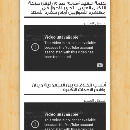
كلمة السيد #حاتم صدام رئيس حركة
النضال العربي لتحرير الأحواز في
مظاهرة الأحوازيين أمام سفارة الأحتلا
مشغل الفيديو
Code 150: Unknown error.
Download File: https://www.youtube.com/watch?
v=wD3AYaB_u2s&_=1
أسباب الخلافات بين السعودية وايران
واهم الاحداث الاخيرة
مشغل الفيديو
Code 150: Unknown error.
Download File: https://www.youtube.com/watch?
v=0-TAfuIFrTA&_=2