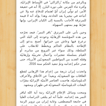
وبالرغم من مكانة “زاكزاكي” في الأوساط الإيرانيّة،
وكثرة ثناء الفرس على دوره البارز، إلّا أنه في حقيقة
الأمر، لم تولّي إيران أيّ اهتمام للدفاع عنه ولا عن
أتباعه في نيجيريا بعد الحادثة، وهذا يؤكد أنه لا قيمة
للمرتزقة الأجانب بالنسبة إلى الكيان الإيراني، وإنها
تفرّط بهم بمنتهى السهولة.
وحين نأتي على المرتزق “باقر النمر”، فبعد تخرّجه
من هذه المؤسّسة الإرهابيّة وعودته إلى البلد التي
ترعرع فيها وعاش من خيراتها، أصبح يدعو إلى
الإطاحة بالنظام الحاكم ويخطّط للانقلاب على
السلطة، وذلك سواء عبر الترويج من منابره، أو
القيام بسلسلة تفجيرات وأعمال تخريبيّة وإرهابيّة
وقتله العديد من المواطنين السعوديّين الأبرياء، حتى
صدر حكم إعدامه وتمّ تنفيذ الحكم سنة 2016.
واتخذت إيران ذريعة من إعدام هذا الإرهابي لقطع
العلاقات مع السعوديّة، وبعيداً عن الأخلاق والأعراف
الدبلوماسيّة، هاجمت العناصر الأمنيّة الإيرانيّة مقرّات
البعثات الدبلوماسيّة السعوديّة في طهران ومشهد.
ومنحت وسائل الإعلام الإيرانيّة رتبة آية الله لباقر
النمر بعد إعدامه، علماً أنه لم يتلقى الدراسات العليا
في جامعة المصطفى، وغاية إيران من تزوير الرتبة
أو الصفة هي الترويج بأن السعوديّة قامت بإعدام