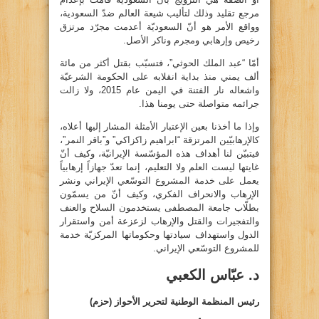
مرجع تقليد وذلك لتأليب شيعة العالم ضدّ السعودية،
وواقع الأمر هو أنّ السعوديّة أعدمت مجرّد مرتزق
رخيص وإرهابي ومجرم وناكر الأصل.
أمّا “عبد الملك الحوثي”، فتسبّب بقتل أكثر من مائة
ألف يمني منذ بداية انقلابه على الحكومة الشرعيّة
واشعاله نار الفتنة في اليمن عام 2015، ولا زالت
جرائمه متواصلة حتى يومنا هذا.
وإذا ما أخذنا بعين الإعتبار الأمثلة المشار إليها أعلاه،
كالإرهابيّين المرتزقة “ابراهيم زاكزاكي” و”باقر النمر”،
فيتبيّن لنا أهداف هذه المؤسّسة الإيرانيّة، وكيف أنّ
غايتها ليست العلم ولا التعليم، إنما تعدّ جهازاً إرهابياً
يعمل على خدمة المشروع التوسّعي الإيراني ونشر
الإرهاب والانحراف الفكري، وكيف أنّ من يسمّون
بطلّاب جامعة المصطفى يستخدمون السلاح والعنف
والتفجيرات والقتل والإرهاب لزعزعة أمن واستقرار
الدول واستهداف سيادتها وحكوماتها المركزيّة خدمة
للمشروع التوسّعي الإيراني.
د. عبّاس الكعبي
رئيس المنظمة الوطنية لتحرير الأحواز (حزم)