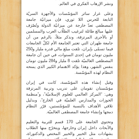
ونشر الإرهاب الفكري في العالم.
وعلى غرار سائر المؤسّسات والأجهزة السريّة
التابعة للحرس اللا ثوري، فإن ميزانيّة جامعة
المصطفى تعدّ خارجة عن ميزانيّة الدولة وتُصْرَف
عليها مبالغ طائلة لترغيب الطلّاب العرب والمسلمين
أو بالأحرى المرتزقة، ونذكر مثلاً، بالرغم من أن
جامعة طهران التي تعتبر الجامعة الأم لكلّ الجامعات
فيما تسمّى بإيران، تلقت مبلغ مالي قدره مليار و250
مليون تومان في إحدى السنوات، في حين أن جامعة
المصطفى العالميّة تلقت 8 مليار و284 مليون تومان
بنفس الشهر، وهذا يؤكد الاهتمام الكبير الذي يمنحه
النظام لهذه المؤسّسة.
وقبل إنشاء هذه المؤسّسة، كانت في إيران
مؤسّستان تقومان على تدريب وتربية المرتزقة
وهي: “المركز العالمي للعلوم الإسلاميّة”، و”منظمة
الحوزات والمدارس العلميّة في الخارج”، وبدليل
تلاقي الأهداف بالنسبة للمؤسّستين، قرّر النظام
دمجها وإنشاء جامعة المصطفى العالميّة.
وتحتوي الجامعة على 170 قسم للتربية والتعليم
والأبحاث داخل إيران وخارجها، ويتخرّج منها الطلاب
بشهادات مثل الخبير والخبير المختص والدكتوراة،