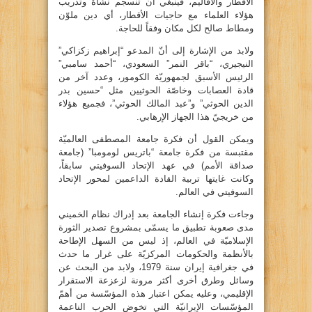
الأقطار والأقاليم، فينبغي أن تنسجم نشأة وتدريب
هؤلاء العلماء مع حاجيات الأقطار، أي دين ملوّن
ومطاط صالح لكل مكان وفقاً للحاجة.
ولابد من الإشارة إلى أنّ المدعو “إبراهيم زكزاكي”
النيجيري، “باقر النمر” السعودي، “أحمد سامبي”
الرئيس الأسبق لجمهوريّة الكومور، وعدد آخر من
قادة العصابات وخاصّة الحوثيين مثل “حسين بدر
الدين الحوثي” و”عبد المالك الحوثي”، فجميع هؤلاء
من خريجيّ هذا الجهاز الإرهابي.
ويمكن القول أن فكرة جامعة المصطفى العالميّة
مقتبسة من فكرة جامعة “باتريس لومومبا” (جامعة
صداقة الأمم) في عهد الإتحاد السوفيتي سابقاً،
وكانت غايتها تربية القادة الداعمين لمحور الإتحاد
السوفيتي في العالم.
وجاءت فكرة إنشاء الجامعة بعد إدراك نظام الخميني
مدى صعوبة تطبيق ما يسمّى بمشروع تصدير الثورة
الإسلاميّة في العالم، إذ ليس من السهل الإطاحة
بالأنظمة والحكومات المركزيّة على غرار ما حدث
في جغرافية إيران سنة 1979، ولابد من البحث عن
وسائل وطرق أخرى أكثر مرونة لزعزعة الاستقرار
الإقليمي، وعليه يمكن اعتبار هذه المؤسّسة من أهمّ
المؤسّسات الإيرانيّة التي تخوض الحرب الناعمة