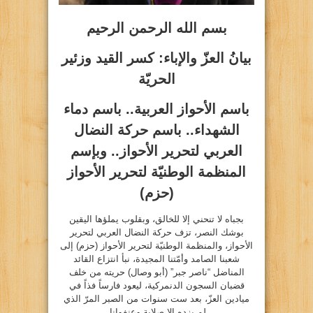
بسم الله الرحمن الرحيم
بيانُ العزّ والإباء: كسر القيد وزئير
الحريّة
باسم الأحواز العربية.. باسم دماء
الشهداء.. باسم حركة النضال
العربي لتحرير الأحواز.. وبإسم
المنظمة الوطنيّة لتحرير الأحواز
(حزم)
بجباه لا تنحني إلا للخالق، وبقلوب يملؤها اليقين
بوشك النصر، تزف حركة النضال العربي لتحرير
الأحواز، والمنظمة الوطنيّة لتحرير الأحواز (حزم) إلى
شعبنا الصامد وأمّتنا المجيدة، نبأ انتزاع القائد
المناضل “ناصر جبر” (أبو وصال) حريته من خلف
قضبان السجون الدنمركية، ليعود فارساً فذاً في
ميادين العزّ، بعد ست سنوات من الصبر المرّ الذي
لم يزده إلا صلابة وعنفوانا.