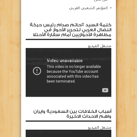
المؤتمر الشعبي العربي
كلمة السيد #حاتم صدام رئيس حركة
النضال العربي لتحرير الأحواز في
مظاهرة الأحوازيين أمام سفارة الأحتلا
مشغل الفيديو
Code 150: Unknown error.
Download File: https://www.youtube.com/watch?
v=wD3AYaB_u2s&_=1
أسباب الخلافات بين السعودية وايران
واهم الاحداث الاخيرة
مشغل الفيديو
Code 150: Unknown error.