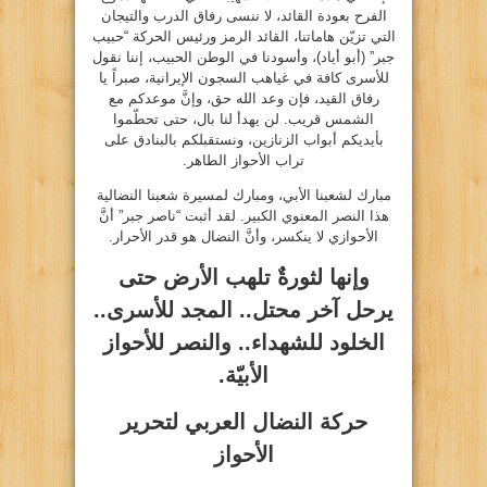
الفرح بعودة القائد، لا ننسى رفاق الدرب والتيجان
التي تزيّن هاماتنا، القائد الرمز ورئيس الحركة “حبيب
جبر” (أبو أياد)، وأسودنا في الوطن الحبيب، إننا نقول
للأسرى كافة في غياهب السجون الإيرانية، صبراً يا
رفاق القيد، فإن وعد الله حق، وإنَّ موعدكم مع
الشمس قريب. لن يهدأ لنا بال، حتى تحطّموا
بأيديكم أبواب الزنازين، ونستقبلكم بالبنادق على
تراب الأحواز الطاهر.
مبارك لشعبنا الأبي، ومبارك لمسيرة شعبنا النضالية
هذا النصر المعنوي الكبير. لقد أثبت “ناصر جبر” أنَّ
الأحوازي لا ينكسر، وأنَّ النضال هو قدر الأحرار.
وإنها لثورةٌ تلهب الأرض حتى
يرحل آخر محتل.. المجد للأسرى..
الخلود للشهداء.. والنصر للأحواز
الأبيّة.
حركة النضال العربي لتحرير
الأحواز