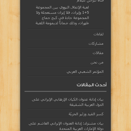
قناة نبراس عيلام
لعبة الإتفاق النووي بين المجموعة
5+1 وإيران، فلا إيران مستعجلة ولا
المجموعة جادة في كبح جماح
طهران، وذلك ضماناً لديمومة اللعبة
لقاءات
مشاركات
مقالات
من نحن
المؤتمر الشعبي العربي
أحدث المقالات
بيان إدانة عدوان الكيان الإرهابي الإيراني على
الدول العربية الشقيقة
كسر القيد وزئير الحريّة
بيان مشترك: إدانة العدوان الإيراني الغاشم على
دولة الإمارات العربية المتحدة