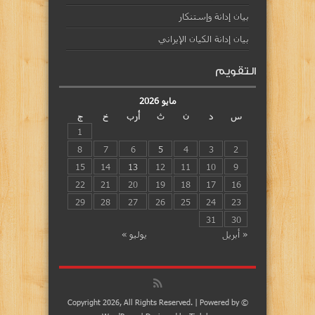
بيان إدانة وإستنكار
بيان إدانة الكيان الإيراني
التقويم
مايو 2026
س
د
ن
ث
أرب
خ
ج
1
8
7
6
5
4
3
2
15
14
13
12
11
10
9
22
21
20
19
18
17
16
29
28
27
26
25
24
23
31
30
« أبريل
يوليو »
© Copyright 2026, All Rights Reserved. | Powered by