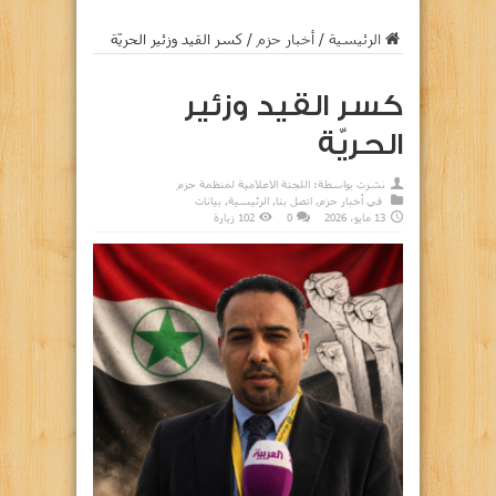
الرئيسية
/
أخبار حزم
/
كسر القيد وزئير الحريّة
كسر القيد وزئير
الحريّة
نشرت بواسطة:
اللجنة الاعلامية لمنظمة حزم
في
أخبار حزم
,
اتصل بنا
,
الرئيسية
,
بيانات
13 مايو، 2026
0
102 زيارة