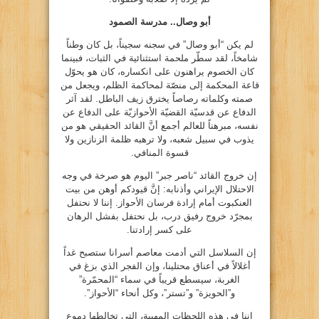
أبو وصال.. مدرسة الصمود
لم يكن “أبو وصال” في سجنه سجيناً، بل كان وطناً
شامخاً، لقد سطّر ملحمة استثنائية في الثبات، فبينما
كان الخصوم يراهنون على انكساره، كان هو يحوّل
قاعة المحكمة إلى منصّة لمحاكمة الظلم، ويجعل من
صمته وكلماته رصاصاً يخترق زيف الباطل. لقد آثر
الدفاع عن قدسيّة القضيّة الأحوازيّة على الدفاع عن
نفسه، مبرهناً للعالم أجمع أنَّ القائد الحقيقي هو من
يذوب في سبيل شعبه، ولا ترهبه ظلمة الزنازين ولا
قسوة المنافي.
إن خروج القائد “ناصر جبر” اليوم هو صرخة في وجه
الاحتلال الإيراني وأذنابه: إنَّ قيودكم أوهن من بيت
العنكبوت أمام إرادة فرسان الأحواز. إننا لا نحتفل
بمجرّد خروج رفيق درب، بل نحتفل بفشل الرهان
على كسر إرادتنا.
إن السلاسل التي أدمت معاصم أسرانا ستصبح غداً
أغلالاً في أعناق محتلينا، وإن الفجر الذي بزغ في
الغربة، سيسطع قريباً في سماء “المحمّرة”
و”الحويزة” و”تستر”، وكل أنحاء “الأحواز”.
إننا في هذه اللحظات المهيبة، التي تخالطها دموع