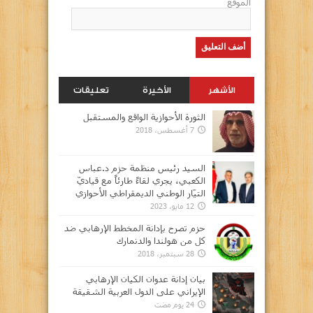
الموقع
الأشهر
الأخيرة
تعليقات
الثورة الأحوازية الواقع والمستقبل
7 أغسطس، 2018
السيد رئيس منظمة حزم د.عباس
الكعبي، يجري لقاءً طارئاً مع قياديّ
التيّار الوطني الديمقراطي الأحوازي
12 مايو، 2023
حزم تصرح بإدانة المخطط الإرهابي ضد
كل من هولندا والدنمارك
28 سبتمبر، 2018
بيان إدانة عدوان الكيان الإرهابي
الإيراني على الدول العربية الشقيقة
24 يوم مضت