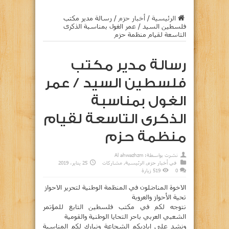
الرئيسية
/
أخبار حزم
/
رسالة مدير مكتب
فلسطين السيد / عمر الغول بمناسبة الذكرى
التاسعة لقيام منظمة حزم ‎
رسالة مدير مكتب
فلسطين السيد / عمر
الغول بمناسبة
الذكرى التاسعة لقيام
منظمة حزم ‎
نشرت بواسطة:
Al ahwazhzm
في
أخبار حزم
,
الرئيسية
,
مشاركات
25 يناير، 2019
0
519 زيارة
الاخوة المناضلون في المنظمة الوطنية لتحرير الاحواز
تحية الأحواز والعروبة
نتوجه لكم في مكتب فلسطين التابع للمؤتمر
الشعبي العربي باحر التحايا الوطنية والقومية
ونشد على اياديكم الشجاعة ونبارك لكم المناسبة