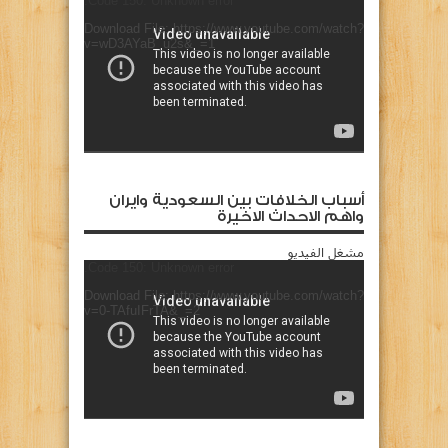
Code 150: Unknown error.
Download File: https://www.youtube.com/watch?
v=wD3AYaB_u2s&_=1
أسباب الخلافات بين السعودية وايران
واهم الاحداث الاخيرة
مشغل الفيديو
Code 150: Unknown error.
Download File: https://www.youtube.com/watch?
v=0-TAfuIFrTA&_=2