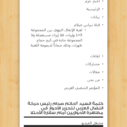
اخبار حزم
الرئيسية
بيانات
قناة نبراس عيلام
لعبة الإتفاق النووي بين المجموعة
5+1 وإيران، فلا إيران مستعجلة ولا
المجموعة جادة في كبح جماح
طهران، وذلك ضماناً لديمومة اللعبة
لقاءات
مشاركات
مقالات
من نحن
المؤتمر الشعبي العربي
كلمة السيد #حاتم صدام رئيس حركة
النضال العربي لتحرير الأحواز في
مظاهرة الأحوازيين أمام سفارة الأحتلا
مشغل الفيديو