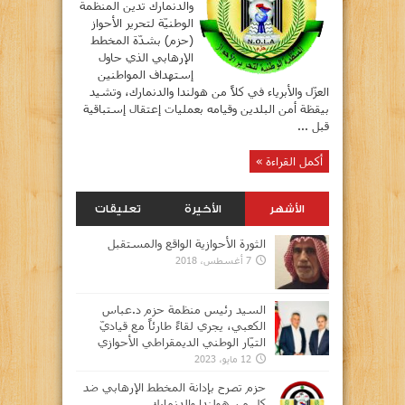
والدنمارك تدين المنظمة
الوطنيّة لتحرير الأحواز
(حزم) بشدّة المخطط
الإرهابي الذي حاول
إستهداف المواطنين
العزّل والأبرياء في كلاً من هولندا والدنمارك، وتشيد
بيقظة أمن البلدين وقيامه بعمليات إعتقال إستباقية
قبل ...
أكمل القراءة »
الأشهر
الأخيرة
تعليقات
الثورة الأحوازية الواقع والمستقبل
7 أغسطس، 2018
السيد رئيس منظمة حزم د.عباس
الكعبي، يجري لقاءً طارئاً مع قياديّ
التيّار الوطني الديمقراطي الأحوازي
12 مايو، 2023
حزم تصرح بإدانة المخطط الإرهابي ضد
كل من هولندا والدنمارك