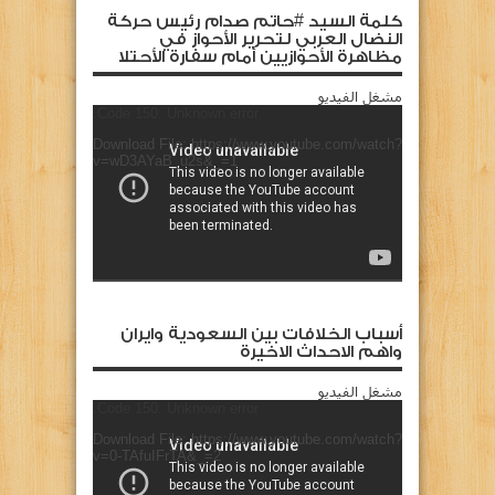
كلمة السيد #حاتم صدام رئيس حركة
النضال العربي لتحرير الأحواز في
مظاهرة الأحوازيين أمام سفارة الأحتلا
مشغل الفيديو
Code 150: Unknown error.
Download File: https://www.youtube.com/watch?
v=wD3AYaB_u2s&_=1
أسباب الخلافات بين السعودية وايران
واهم الاحداث الاخيرة
مشغل الفيديو
Code 150: Unknown error.
Download File: https://www.youtube.com/watch?
v=0-TAfuIFrTA&_=2