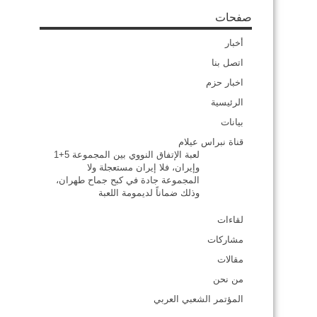
صفحات
أخبار
اتصل بنا
اخبار حزم
الرئيسية
بيانات
قناة نبراس عيلام
لعبة الإتفاق النووي بين المجموعة 5+1
وإيران، فلا إيران مستعجلة ولا
المجموعة جادة في كبح جماح طهران،
وذلك ضماناً لديمومة اللعبة
لقاءات
مشاركات
مقالات
من نحن
المؤتمر الشعبي العربي