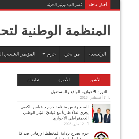
أخبار عاجلة
كسر القيد وزئير الحريّة
المنظمة الوطنية لتحر
الرئيسية
من نحن
حزم
المؤتمر الشعبي ال
الأشهر
الأخيرة
تعليقات
الثورة الأحوازية الواقع والمستقبل
7 أغسطس، 2018
السيد رئيس منظمة حزم د.عباس الكعبي،
يجري لقاءً طارئاً مع قياديّ التيّار الوطني
الديمقراطي الأحوازي
12 مايو، 2023
حزم تصرح بإدانة المخطط الإرهابي ضد كل
من هولندا والدنمارك