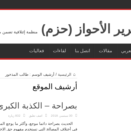
ير الأحواز (حزم)
منظمة إئتلافية تضمن م
عربي
مقالات
اتصل بنا
لقاءات
فعاليات
الرئيسية
/
أرشيف الوسم : طالب المذخور
أرشيف الموقع
بصراحة – الكذبة الكبرى
30 سبتمبر، 2018
اضف تعليق
832 زيارة
الحديث بصراحة دائما موجع، وأكثر ما يوجع ال
في أختلاف المصالح التي تستخدم مفهوم حق الإخ