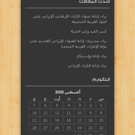
أحدث المقالات
بيان إدانة عدوان الكيان الإرهابي الإيراني على
الدول العربية الشقيقة
كسر القيد وزئير الحريّة
بيان مشترك: إدانة العدوان الإيراني الغاشم على
دولة الإمارات العربية المتحدة
بيان إدانة وإستنكار
بيان إدانة الكيان الإيراني
التقويم
أغسطس 2026
س
د
ن
ث
أرب
خ
ج
7
6
5
4
3
2
1
14
13
12
11
10
9
8
21
20
19
18
17
16
15
28
27
26
25
24
23
22