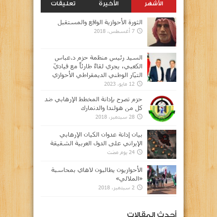
الأشهر
الأخيرة
تعليقات
الثورة الأحوازية الواقع والمستقبل
7 أغسطس، 2018
السيد رئيس منظمة حزم د.عباس
الكعبي، يجري لقاءً طارئاً مع قياديّ
التيّار الوطني الديمقراطي الأحوازي
12 مايو، 2023
حزم تصرح بإدانة المخطط الإرهابي ضد
كل من هولندا والدنمارك
28 سبتمبر، 2018
بيان إدانة عدوان الكيان الإرهابي
الإيراني على الدول العربية الشقيقة
24 يوم مضت
الأحوازيون يطالبون لاهاي بمحاسبة
«الملالي»
2 سبتمبر، 2018
أحدث المقالات