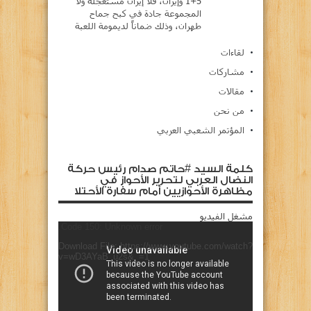
5+1 وإيران، فلا إيران مستعجلة ولا
المجموعة جادة في كبح جماح
طهران، وذلك ضماناً لديمومة اللعبة
لقاءات
مشاركات
مقالات
من نحن
المؤتمر الشعبي العربي
كلمة السيد #حاتم صدام رئيس حركة
النضال العربي لتحرير الأحواز في
مظاهرة الأحوازيين أمام سفارة الأحتلا
مشغل الفيديو
Code 150: Unknown error.
Download File: https://www.youtube.com/watch?
v=wD3AYaB_u2s&_=1